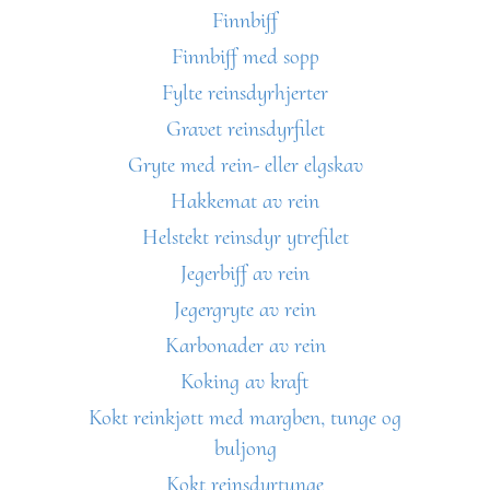
Finnbiff
Finnbiff med sopp
Fylte reinsdyrhjerter
Gravet reinsdyrfilet
Gryte med rein- eller elgskav
Hakkemat av rein
Helstekt reinsdyr ytrefilet
Jegerbiff av rein
Jegergryte av rein
Karbonader av rein
Koking av kraft
Kokt reinkjøtt med margben, tunge og
buljong
Kokt reinsdyrtunge