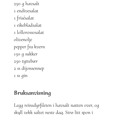
250 g havsalt
1 endivesalat
1 frisésalat
1 eikebladsalat
1 lollorossosalat
olivenolje
pepper fra kvern
150 g sukker
250 tyttebær
2 ss dijonsennep
1 ss gin
Bruksanvisning
Legg reinsdyrfileten i havsalt natten over, og
skyll vekk saltet neste dag. Strø litt spon i