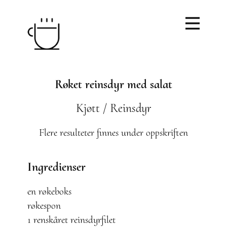
Røket reinsdyr med salat
Kjøtt / Reinsdyr
Flere resulteter finnes under oppskriften
Ingredienser
en røkeboks
røkespon
1 renskåret reinsdyrfilet