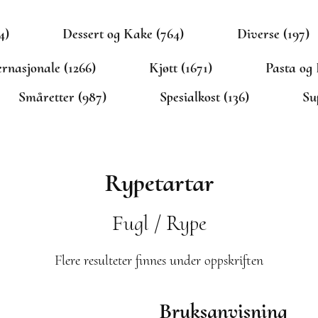
4)
Dessert og Kake (764)
Diverse (197)
ernasjonale (1266)
Kjøtt (1671)
Pasta og 
Småretter (987)
Spesialkost (136)
Su
Rypetartar
Fugl / Rype
Flere resulteter finnes under oppskriften
Bruksanvisning