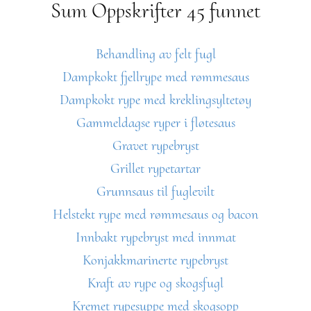
Sum Oppskrifter 45 funnet
Behandling av felt fugl
Dampkokt fjellrype med rømmesaus
Dampkokt rype med kreklingsyltetøy
Gammeldagse ryper i fløtesaus
Gravet rypebryst
Grillet rypetartar
Grunnsaus til fuglevilt
Helstekt rype med rømmesaus og bacon
Innbakt rypebryst med innmat
Konjakkmarinerte rypebryst
Kraft av rype og skogsfugl
Kremet rypesuppe med skogsopp