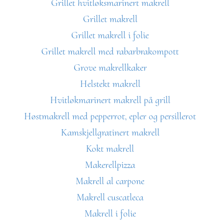
Grillet hvitløksmarinert makrell
Grillet makrell
Grillet makrell i folie
Grillet makrell med rabarbrakompott
Grove makrellkaker
Helstekt makrell
Hvitløkmarinert makrell på grill
Høstmakrell med pepperrot, epler og persillerot
Kamskjellgratinert makrell
Kokt makrell
Makerellpizza
Makrell al carpone
Makrell cuscatleca
Makrell i folie