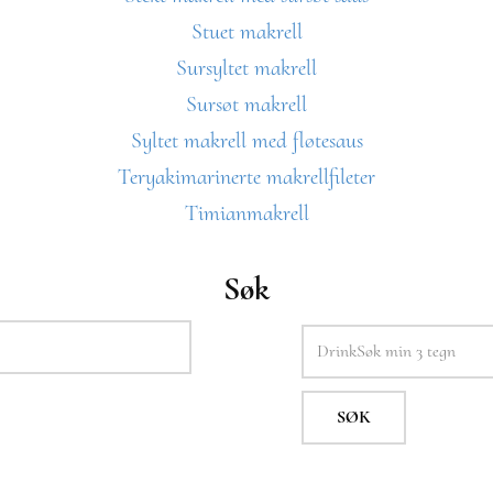
Stuet makrell
Sursyltet makrell
Sursøt makrell
Syltet makrell med fløtesaus
Teryakimarinerte makrellfileter
Timianmakrell
Søk
SØK