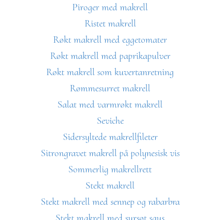
Piroger med makrell
Ristet makrell
Røkt makrell med eggetomater
Røkt makrell med paprikapulver
Røkt makrell som kuvertanretning
Rømmesurret makrell
Salat med varmrøkt makrell
Seviche
Sidersyltede makrellfileter
Sitrongravet makrell på polynesisk vis
Sommerlig makrellrett
Stekt makrell
Stekt makrell med sennep og rabarbra
Stekt makrell med sursøt saus