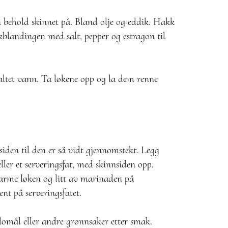
n behold skinnet på. Bland olje og eddik. Hakk
kblandingen med salt, pepper og estragon til
saltet vann. Ta løkene opp og la dem renne
iden til den er så vidt gjennomstekt. Legg
eller et serveringsfat, med skinnsiden opp.
varme løken og litt av marinaden på
ent på serveringsfatet.
lomål eller andre grønnsaker etter smak.