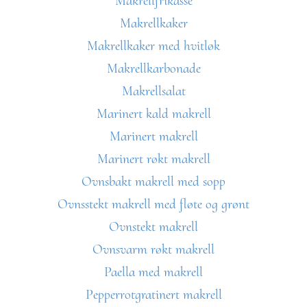
Makrellfrikassé
Makrellkaker
Makrellkaker med hvitløk
Makrellkarbonade
Makrellsalat
Marinert kald makrell
Marinert makrell
Marinert røkt makrell
Ovnsbakt makrell med sopp
Ovnsstekt makrell med fløte og grønt
Ovnstekt makrell
Ovnsvarm røkt makrell
Paella med makrell
Pepperrotgratinert makrell