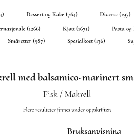
4)
Dessert og Kake (764)
Diverse (197)
ernasjonale (1266)
Kjøtt (1671)
Pasta og 
Småretter (987)
Spesialkost (136)
Su
rell med balsamico-marinert sm
Fisk / Makrell
Flere resulteter finnes under oppskriften
Bruksanvisning