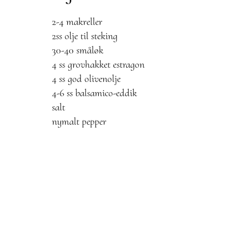
2-4 makreller
2ss olje til steking
30-40 småløk
4 ss grovhakket estragon
4 ss god olivenolje
4-6 ss balsamico-eddik
salt
nymalt pepper