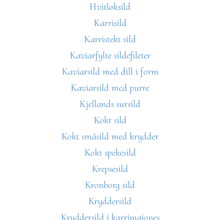
Hvitløksild
Karrisild
Karristekt sild
Kaviarfylte sildefileter
Kaviarsild med dill i form
Kaviarsild med purre
Kjellands sursild
Kokt sild
Kokt småsild med krydder
Kokt spekesild
Krepsesild
Kronborg sild
Kryddersild
Kryddersild i karrimajones