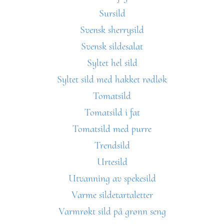
Sursild
Svensk sherrysild
Svensk sildesalat
Syltet hel sild
Syltet sild med hakket rødløk
Tomatsild
Tomatsild i fat
Tomatsild med purre
Trendsild
Urtesild
Utvanning av spekesild
Varme sildetartaletter
Varmrøkt sild på grønn seng