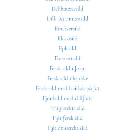
Delikatessesild
Dill- og timiansild
Einebærsild
Ekstasild
Eplesild
Favorittsild
Fersk sild i form
Fersk sild i krukke
Fersk sild med hvitløk på fat
Fjordsild med dillfløte
Frityrstekte sild
Fylt fersk sild
Fylt ovnsstekt sild