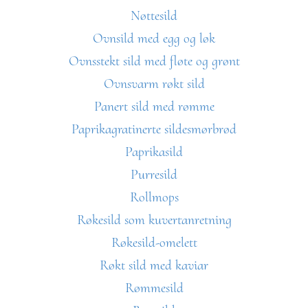
Nøttesild
Ovnsild med egg og løk
Ovnsstekt sild med fløte og grønt
Ovnsvarm røkt sild
Panert sild med rømme
Paprikagratinerte sildesmørbrød
Paprikasild
Purresild
Rollmops
Røkesild som kuvertanretning
Røkesild-omelett
Røkt sild med kaviar
Rømmesild