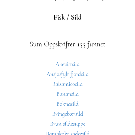
Fisk / Sild
Sum Oppskrifter 155 funnet
Akevittsild
Ansjosfylt fjordsild
Balsamicosild
Banansild
Boknasild
Bringebærsild
Brun sildesuppe
Dampkokt spekesild