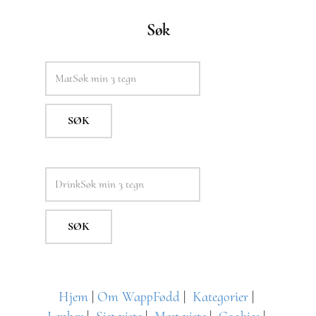
Søk
SØK
SØK
Hjem
|
Om WappFødd
|
Kategorier
|