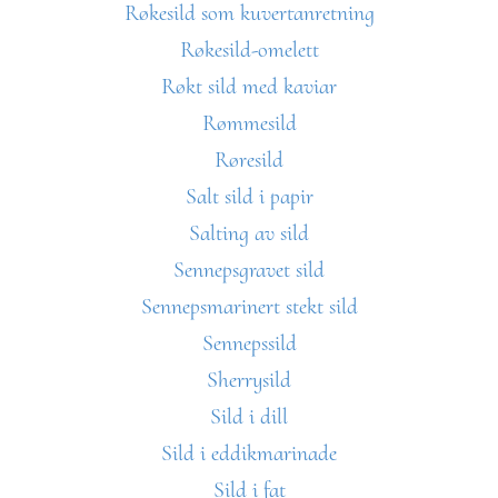
Røkesild som kuvertanretning
Røkesild-omelett
Røkt sild med kaviar
Rømmesild
Røresild
Salt sild i papir
Salting av sild
Sennepsgravet sild
Sennepsmarinert stekt sild
Sennepssild
Sherrysild
Sild i dill
Sild i eddikmarinade
Sild i fat