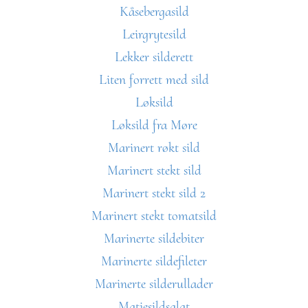
Kåsebergasild
Leirgrytesild
Lekker silderett
Liten forrett med sild
Løksild
Løksild fra Møre
Marinert røkt sild
Marinert stekt sild
Marinert stekt sild 2
Marinert stekt tomatsild
Marinerte sildebiter
Marinerte sildefileter
Marinerte silderullader
Matjesildsalat