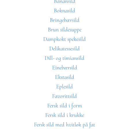
Banansild
Boknasild
Bringebærsild
Brun sildesuppe
Dampkokt spekesild
Delikatessesild
Dill- og timiansild
Einebærsild
Ekstasild
Eplesild
Favorittsild
Fersk sild i form
Fersk sild i krukke
Fersk sild med hvitløk på fat