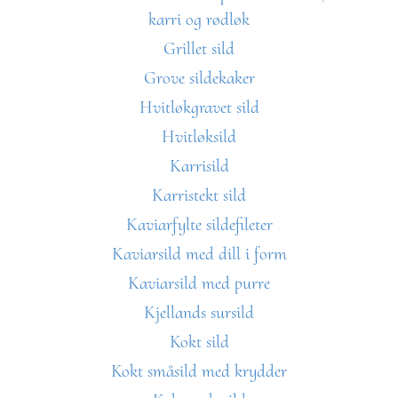
karri og rødløk
Grillet sild
Grove sildekaker
Hvitløkgravet sild
Hvitløksild
Karrisild
Karristekt sild
Kaviarfylte sildefileter
Kaviarsild med dill i form
Kaviarsild med purre
Kjellands sursild
Kokt sild
Kokt småsild med krydder