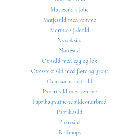
Matjessild i folie
Matjessild med rømme
Mormors julesild
Narviksild
Nøttesild
Ovnsild med egg og løk
Ovnsstekt sild med fløte og grønt
Ovnsvarm røkt sild
Panert sild med rømme
Paprikagratinerte sildesmørbrød
Paprikasild
Purresild
Rollmops