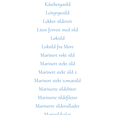
Kåsebergasild
Leirgrytesild
Lekker silderett
Liten forrett med sild
Løksild
Løksild fra Møre
Marinert røkt sild
Marinert stekt sild
Marinert stekt sild 2
Marinert stekt tomatsild
Marinerte sildebiter
Marinerte sildefileter
Marinerte silderullader
Matjesildsalat