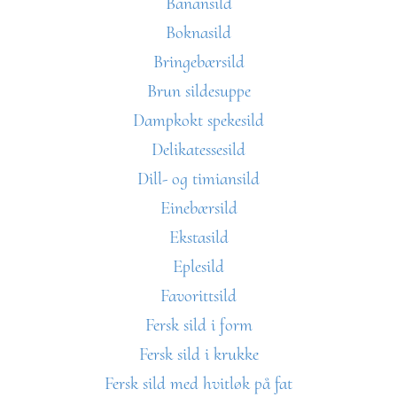
Banansild
Boknasild
Bringebærsild
Brun sildesuppe
Dampkokt spekesild
Delikatessesild
Dill- og timiansild
Einebærsild
Ekstasild
Eplesild
Favorittsild
Fersk sild i form
Fersk sild i krukke
Fersk sild med hvitløk på fat