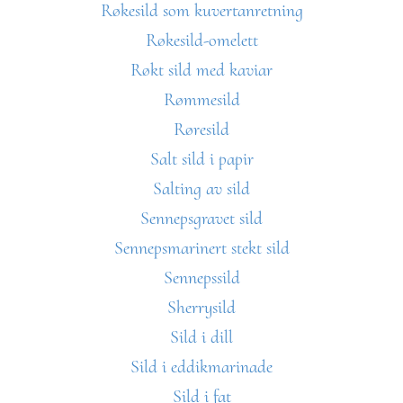
Røkesild som kuvertanretning
Røkesild-omelett
Røkt sild med kaviar
Rømmesild
Røresild
Salt sild i papir
Salting av sild
Sennepsgravet sild
Sennepsmarinert stekt sild
Sennepssild
Sherrysild
Sild i dill
Sild i eddikmarinade
Sild i fat