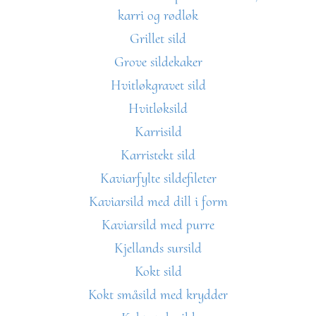
karri og rødløk
Grillet sild
Grove sildekaker
Hvitløkgravet sild
Hvitløksild
Karrisild
Karristekt sild
Kaviarfylte sildefileter
Kaviarsild med dill i form
Kaviarsild med purre
Kjellands sursild
Kokt sild
Kokt småsild med krydder