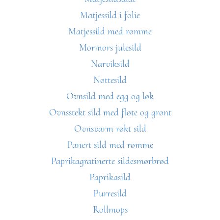
Matjessild i folie
Matjessild med rømme
Mormors julesild
Narviksild
Nøttesild
Ovnsild med egg og løk
Ovnsstekt sild med fløte og grønt
Ovnsvarm røkt sild
Panert sild med rømme
Paprikagratinerte sildesmørbrød
Paprikasild
Purresild
Rollmops